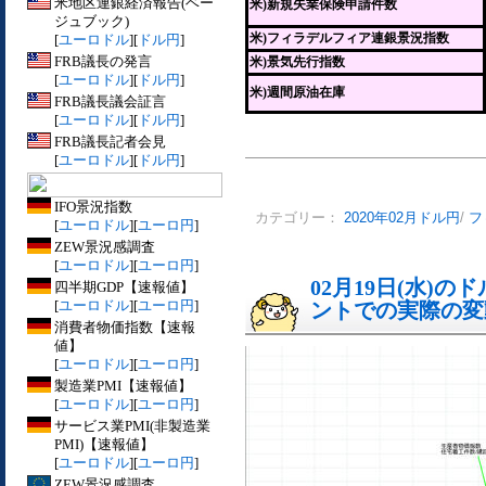
米地区連銀経済報告(ベー
米)新規失業保険申請件数
ジュブック)
米)フィラデルフィア連銀景況指数
[
ユーロドル
][
ドル円
]
FRB議長の発言
米)景気先行指数
[
ユーロドル
][
ドル円
]
米)週間原油在庫
FRB議長議会証言
[
ユーロドル
][
ドル円
]
FRB議長記者会見
[
ユーロドル
][
ドル円
]
IFO景況指数
カテゴリー：
2020年02月ドル円
/
フ
[
ユーロドル
][
ユーロ円
]
ZEW景況感調査
[
ユーロドル
][
ユーロ円
]
02月19日(水)
四半期GDP【速報値】
[
ユーロドル
][
ユーロ円
]
ントでの実際の変動[
消費者物価指数【速報
値】
[
ユーロドル
][
ユーロ円
]
製造業PMI【速報値】
[
ユーロドル
][
ユーロ円
]
サービス業PMI(非製造業
PMI)【速報値】
[
ユーロドル
][
ユーロ円
]
ZEW景況感調査