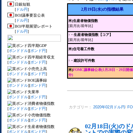
日銀短観
[
ドル円
]
2月19日(水)の指標結果
BOJ議事要旨公表
[
ドル円
]
米)生産者物価指数
[前月比/前年比]
BOJ半期展望レポート
[
ドル円
]
↑・生産者物価指数【コア】
[前月比/前年比]
四半期GDP
米)住宅着工件数
[
ポンドドル
][
ポンド円
]
四半期経常収支
↑・建設許可件数
[
ポンドドル
][
ポンド円
]
小売売上高
米)
FOMC議事録公表(1月28日・29日開催
[
ポンドドル
][
ポンド円
]
分)
BOE議事録
[
ポンドドル
][
ポンド円
]
失業率
[
ポンドドル
][
ポンド円
]
消費者物価指数
カテゴリー：
2020年02月ドル円
/
F
[
ポンドドル
][
ポンド円
]
小売物価指数
[
ポンドドル
][
ポンド円
]
02月18日(火)
生産者物価指数
ントでの実際の変動[
[
ポンドドル
][
ポンド円
]