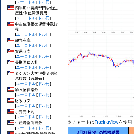
[
ユーロドル
][
ドル円
]
四半期非農業部門労働生
産性/単位労働費用
[
ユーロドル
][
ドル円
]
中古住宅販売保留件数指
数
[
ユーロドル
][
ドル円
]
卸売在庫
[
ユーロドル
][
ドル円
]
貿易収支
[
ユーロドル
][
ドル円
]
長期国債入札
[
ユーロドル
][
ドル円
]
ミシガン大学消費者信頼
感指数【速報値】
[
ユーロドル
][
ドル円
]
輸入物価指数
[
ユーロドル
][
ドル円
]
財政収支
[
ユーロドル
][
ドル円
]
小売売上高
[
ユーロドル
][
ドル円
]
※チャートは
TradingView
を使用
生産者物価指数
[
ユーロドル
][
ドル円
]
2月21日(金)の指標結果
NY連銀製造業景気指数