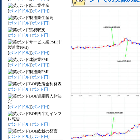
鉱工業生産
[
ポンドドル
][
ポンド円
]
製造業生産高
[
ポンドドル
][
ポンド円
]
貿易収支
[
ポンドドル
][
ポンド円
]
サービス業PMI(非
製造業PMI)
[
ポンドドル
][
ポンド円
]
建設業PMI
[
ポンドドル
][
ポンド円
]
製造業PMI
[
ポンドドル
][
ポンド円
]
BOE政策金利発表
[
ポンドドル
][
ポンド円
]
BOE資産購入枠決
定
[
ポンドドル
][
ポンド円
]
BOE四半期インフ
レ報告
[
ポンドドル
][
ポンド円
]
BOE総裁の発言
[
ポンドドル
][
ポンド円
]