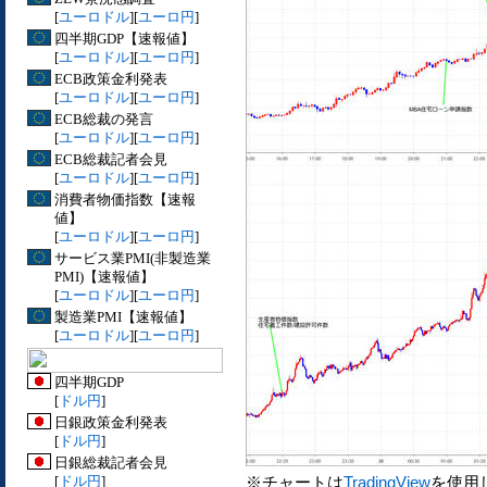
[
ユーロドル
][
ユーロ円
]
四半期GDP【速報値】
[
ユーロドル
][
ユーロ円
]
ECB政策金利発表
[
ユーロドル
][
ユーロ円
]
ECB総裁の発言
[
ユーロドル
][
ユーロ円
]
ECB総裁記者会見
[
ユーロドル
][
ユーロ円
]
消費者物価指数【速報
値】
[
ユーロドル
][
ユーロ円
]
サービス業PMI(非製造業
PMI)【速報値】
[
ユーロドル
][
ユーロ円
]
製造業PMI【速報値】
[
ユーロドル
][
ユーロ円
]
四半期GDP
[
ドル円
]
日銀政策金利発表
[
ドル円
]
日銀総裁記者会見
[
ドル円
]
※チャートは
TradingView
を使用