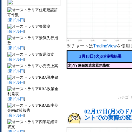
住宅建設許
可件数
[
豪ドル円
]
失業率
[
豪ドル円
]
景気先行指
数
※チャートは
TradingView
を使用
[
豪ドル円
]
貿易収支
2月18日(火)の指標結果
[
豪ドル円
]
米)NY連銀製造業景気指数
小売売上高
[
豪ドル円
]
RBA議事録
[
豪ドル円
]
RBA政策金
利発表
カテゴ
[
豪ドル円
]
RBA四半期
金融政策報告
02月17日(月)
[
豪ドル円
]
ントでの実際の変動[
四半期経常
収支
[
豪ドル円
]