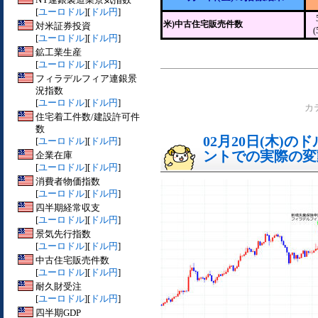
[
ユーロドル
][
ドル円
]
米)中古住宅販売件数
対米証券投資
(
[
ユーロドル
][
ドル円
]
鉱工業生産
[
ユーロドル
][
ドル円
]
フィラデルフィア連銀景
況指数
[
ユーロドル
][
ドル円
]
カ
住宅着工件数/建設許可件
数
02月20日(木)
[
ユーロドル
][
ドル円
]
ントでの実際の変動[
企業在庫
[
ユーロドル
][
ドル円
]
消費者物価指数
[
ユーロドル
][
ドル円
]
四半期経常収支
[
ユーロドル
][
ドル円
]
景気先行指数
[
ユーロドル
][
ドル円
]
中古住宅販売件数
[
ユーロドル
][
ドル円
]
耐久財受注
[
ユーロドル
][
ドル円
]
四半期GDP