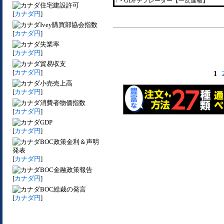
↑・
GDPデフレーター【一次速報】
住宅建設許可
[
カナダ円
]
Ivey購買部協会指数
[
カナダ円
]
失業率
[
カナダ円
]
貿易収支
[
カナダ円
]
1
小売売上高
[
カナダ円
]
消費者物価指数
[
カナダ円
]
GDP
[
カナダ円
]
BOC政策金利＆声明
発表
[
カナダ円
]
BOC金融政策報告
[
カナダ円
]
BOC総裁の発言
[
カナダ円
]