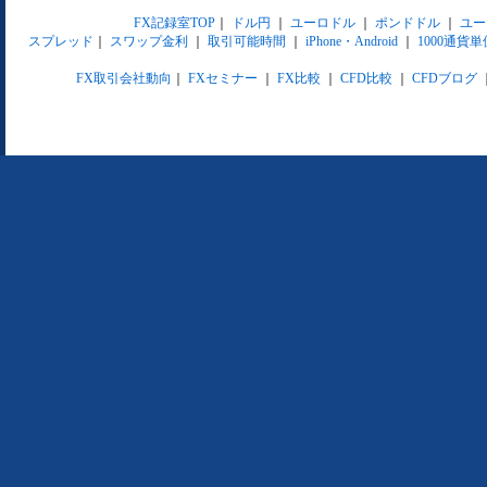
FX記録室TOP
｜
ドル円
｜
ユーロドル
｜
ポンドドル
｜
ユー
スプレッド
｜
スワップ金利
｜
取引可能時間
｜
iPhone・Android
｜
1000通貨単
FX取引会社動向
｜
FXセミナー
｜
FX比較
｜
CFD比較
｜
CFDブログ