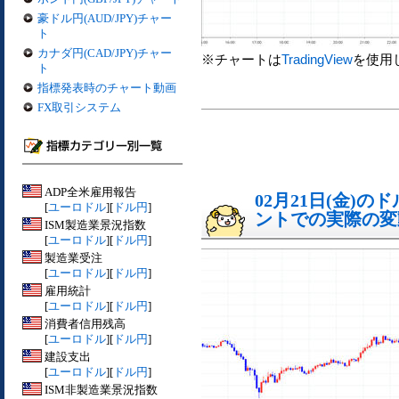
豪ドル円(AUD/JPY)チャー
ト
カナダ円(CAD/JPY)チャー
※チャートは
TradingView
を使用
ト
指標発表時のチャート動画
FX取引システム
ADP全米雇用報告
02月21日(金)
[
ユーロドル
][
ドル円
]
ントでの実際の変動[
ISM製造業景況指数
[
ユーロドル
][
ドル円
]
製造業受注
[
ユーロドル
][
ドル円
]
雇用統計
[
ユーロドル
][
ドル円
]
消費者信用残高
[
ユーロドル
][
ドル円
]
建設支出
[
ユーロドル
][
ドル円
]
ISM非製造業景況指数