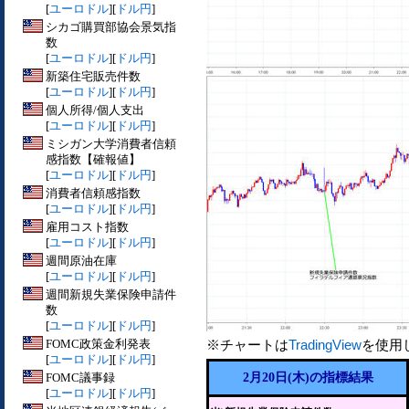
[
ユーロドル
][
ドル円
]
シカゴ購買部協会景気指
数
[
ユーロドル
][
ドル円
]
新築住宅販売件数
[
ユーロドル
][
ドル円
]
個人所得/個人支出
[
ユーロドル
][
ドル円
]
ミシガン大学消費者信頼
感指数【確報値】
[
ユーロドル
][
ドル円
]
消費者信頼感指数
[
ユーロドル
][
ドル円
]
雇用コスト指数
[
ユーロドル
][
ドル円
]
週間原油在庫
[
ユーロドル
][
ドル円
]
週間新規失業保険申請件
数
[
ユーロドル
][
ドル円
]
FOMC政策金利発表
※チャートは
TradingView
を使用
[
ユーロドル
][
ドル円
]
FOMC議事録
2月20日(木)の指標結果
[
ユーロドル
][
ドル円
]