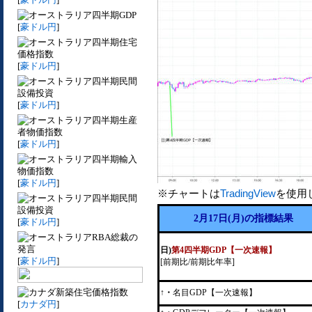
四半期GDP
[
豪ドル円
]
四半期住宅
価格指数
[
豪ドル円
]
四半期民間
設備投資
[
豪ドル円
]
四半期生産
者物価指数
[
豪ドル円
]
四半期輸入
物価指数
[
豪ドル円
]
※チャートは
TradingView
を使用
四半期民間
設備投資
2月17日(月)の指標結果
[
豪ドル円
]
RBA総裁の
発言
日)
第4四半期GDP【一次速報】
[
豪ドル円
]
[前期比/前期比年率]
新築住宅価格指数
↑・
名目GDP【一次速報】
[
カナダ円
]