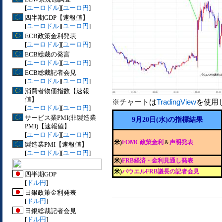
[
ユーロドル
][
ユーロ円
]
四半期GDP【速報値】
[
ユーロドル
][
ユーロ円
]
ECB政策金利発表
[
ユーロドル
][
ユーロ円
]
ECB総裁の発言
[
ユーロドル
][
ユーロ円
]
ECB総裁記者会見
[
ユーロドル
][
ユーロ円
]
消費者物価指数【速報
値】
※チャートは
TradingView
を使用
[
ユーロドル
][
ユーロ円
]
サービス業PMI(非製造業
9月20日(水)の指標結果
PMI)【速報値】
[
ユーロドル
][
ユーロ円
]
米)
FOMC政策金利
＆
声明発表
製造業PMI【速報値】
[
ユーロドル
][
ユーロ円
]
米)
FRB経済・金利見通し発表
米)
パウエルFRB議長の記者会見
四半期GDP
[
ドル円
]
日銀政策金利発表
[
ドル円
]
日銀総裁記者会見
[
ドル円
]