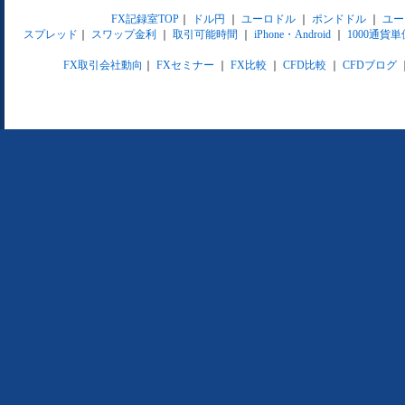
FX記録室TOP
｜
ドル円
｜
ユーロドル
｜
ポンドドル
｜
ユー
スプレッド
｜
スワップ金利
｜
取引可能時間
｜
iPhone・Android
｜
1000通貨単
FX取引会社動向
｜
FXセミナー
｜
FX比較
｜
CFD比較
｜
CFDブログ