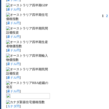
四半期GDP
[
豪ドル円
]
四半期住宅
1
2
価格指数
[
豪ドル円
]
四半期民間
設備投資
[
豪ドル円
]
四半期生産
者物価指数
[
豪ドル円
]
四半期輸入
物価指数
[
豪ドル円
]
四半期民間
設備投資
[
豪ドル円
]
RBA総裁の
発言
[
豪ドル円
]
新築住宅価格指数
[
カナダ円
]