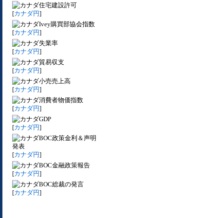
住宅建設許可
[
カナダ円
]
Ivey購買部協会指数
[
カナダ円
]
失業率
[
カナダ円
]
貿易収支
[
カナダ円
]
小売売上高
[
カナダ円
]
消費者物価指数
[
カナダ円
]
GDP
[
カナダ円
]
BOC政策金利＆声明
発表
[
カナダ円
]
BOC金融政策報告
[
カナダ円
]
BOC総裁の発言
[
カナダ円
]