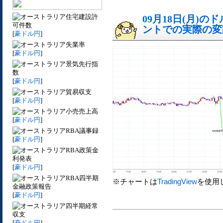
住宅建設許
09月18日(月)
可件数
ントでの実際の変動[
[
豪ドル円
]
失業率
[
豪ドル円
]
景気先行指
数
[
豪ドル円
]
貿易収支
[
豪ドル円
]
小売売上高
[
豪ドル円
]
RBA議事録
[
豪ドル円
]
RBA政策金
利発表
[
豪ドル円
]
RBA四半期
※チャートは
TradingView
を使用
金融政策報告
[
豪ドル円
]
四半期経常
収支
[
豪ドル円
]