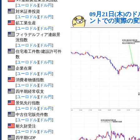
[
ユーロドル
][
ドル円
]
対米証券投資
09月21日(木)
[
ユーロドル
][
ドル円
]
ントでの実際の変動[
鉱工業生産
[
ユーロドル
][
ドル円
]
フィラデルフィア連銀景
況指数
[
ユーロドル
][
ドル円
]
住宅着工件数/建設許可件
数
[
ユーロドル
][
ドル円
]
企業在庫
[
ユーロドル
][
ドル円
]
消費者物価指数
[
ユーロドル
][
ドル円
]
四半期経常収支
[
ユーロドル
][
ドル円
]
景気先行指数
[
ユーロドル
][
ドル円
]
中古住宅販売件数
[
ユーロドル
][
ドル円
]
耐久財受注
[
ユーロドル
][
ドル円
]
四半期GDP