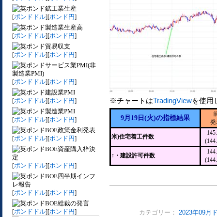
鉱工業生産
[
ポンドドル
][
ポンド円
]
製造業生産高
[
ポンドドル
][
ポンド円
]
貿易収支
[
ポンドドル
][
ポンド円
]
サービス業PMI(非
製造業PMI)
[
ポンドドル
][
ポンド円
]
建設業PMI
※チャートは
TradingView
を使用
[
ポンドドル
][
ポンド円
]
製造業PMI
9月19日(火)の指標結果
[
ポンドドル
][
ポンド円
]
発
BOE政策金利発表
14
米)住宅着工件数
[
ポンドドル
][
ポンド円
]
(14
BOE資産購入枠決
14
↑・建設許可件数
定
(14
[
ポンドドル
][
ポンド円
]
BOE四半期インフ
レ報告
[
ポンドドル
][
ポンド円
]
BOE総裁の発言
[
ポンドドル
][
ポンド円
]
カテゴリー：
2023年09月