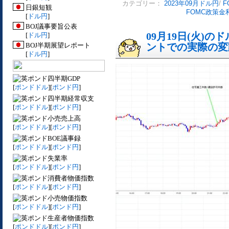
カテゴリー：
2023年09月ドル円
/
F
日銀短観
FOMC政策金
[
ドル円
]
BOJ議事要旨公表
09月19日(火)
[
ドル円
]
BOJ半期展望レポート
ントでの実際の変動[
[
ドル円
]
四半期GDP
[
ポンドドル
][
ポンド円
]
四半期経常収支
[
ポンドドル
][
ポンド円
]
小売売上高
[
ポンドドル
][
ポンド円
]
BOE議事録
[
ポンドドル
][
ポンド円
]
失業率
[
ポンドドル
][
ポンド円
]
消費者物価指数
[
ポンドドル
][
ポンド円
]
小売物価指数
[
ポンドドル
][
ポンド円
]
生産者物価指数
[
ポンドドル
][
ポンド円
]