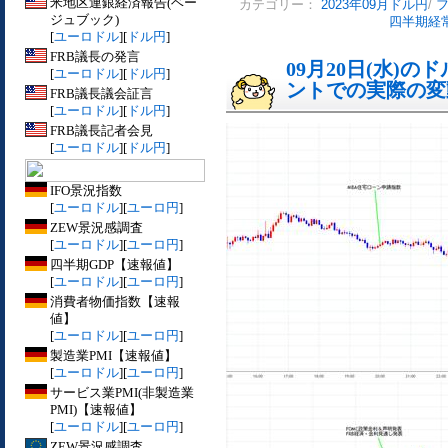
米地区連銀経済報告(ベー
カテゴリー：
2023年09月ドル円
/
ジュブック)
四半期経
[
ユーロドル
][
ドル円
]
FRB議長の発言
09月20日(水)
[
ユーロドル
][
ドル円
]
ントでの実際の変動[
FRB議長議会証言
[
ユーロドル
][
ドル円
]
FRB議長記者会見
[
ユーロドル
][
ドル円
]
IFO景況指数
[
ユーロドル
][
ユーロ円
]
ZEW景況感調査
[
ユーロドル
][
ユーロ円
]
四半期GDP【速報値】
[
ユーロドル
][
ユーロ円
]
消費者物価指数【速報
値】
[
ユーロドル
][
ユーロ円
]
製造業PMI【速報値】
[
ユーロドル
][
ユーロ円
]
サービス業PMI(非製造業
PMI)【速報値】
[
ユーロドル
][
ユーロ円
]
ZEW景況感調査