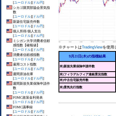
[
ユーロドル
][
ドル円
]
シカゴ購買部協会景気指
数
[
ユーロドル
][
ドル円
]
新築住宅販売件数
[
ユーロドル
][
ドル円
]
個人所得/個人支出
[
ユーロドル
][
ドル円
]
ミシガン大学消費者信頼
感指数【確報値】
※チャートは
TradingView
を使用
[
ユーロドル
][
ドル円
]
消費者信頼感指数
9月21日(木)の指標結果
[
ユーロドル
][
ドル円
]
雇用コスト指数
米)新規失業保険申請件数
[
ユーロドル
][
ドル円
]
週間原油在庫
米)フィラデルフィア連銀景況指数
[
ユーロドル
][
ドル円
]
米)中古住宅販売件数
週間新規失業保険申請件
米)景気先行指数
数
[
ユーロドル
][
ドル円
]
FOMC政策金利発表
[
ユーロドル
][
ドル円
]
FOMC議事録
[
ユーロドル
][
ドル円
]