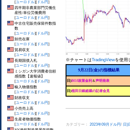
[
ユーロドル
][
ドル円
]
四半期非農業部門労働生
産性/単位労働費用
[
ユーロドル
][
ドル円
]
中古住宅販売保留件数指
数
[
ユーロドル
][
ドル円
]
卸売在庫
[
ユーロドル
][
ドル円
]
貿易収支
[
ユーロドル
][
ドル円
]
※チャートは
TradingView
を使用
長期国債入札
[
ユーロドル
][
ドル円
]
9月22日(金)の指標結果
ミシガン大学消費者信頼
感指数【速報値】
日)
BOJ政策金利
＆
声明発表
[
ユーロドル
][
ドル円
]
輸入物価指数
日)
植田日銀総裁の記者会見
[
ユーロドル
][
ドル円
]
財政収支
[
ユーロドル
][
ドル円
]
小売売上高
[
ユーロドル
][
ドル円
]
生産者物価指数
[
ユーロドル
][
ドル円
]
カテゴリー：
2023年09月ドル円
/
日
NY連銀製造業景気指数