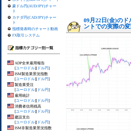
豪ドル円(AUD/JPY)チャー
ト
カナダ円(CAD/JPY)チャー
09月22日(金)
ト
ントでの実際の変動[
指標発表時のチャート動画
FX取引システム
ADP全米雇用報告
[
ユーロドル
][
ドル円
]
ISM製造業景況指数
[
ユーロドル
][
ドル円
]
製造業受注
[
ユーロドル
][
ドル円
]
雇用統計
[
ユーロドル
][
ドル円
]
消費者信用残高
[
ユーロドル
][
ドル円
]
建設支出
[
ユーロドル
][
ドル円
]
ISM非製造業景況指数