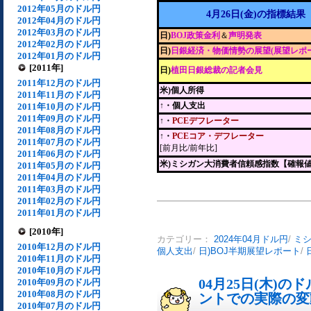
2012年05月のドル円
4月26日(金)の指標結果
2012年04月のドル円
2012年03月のドル円
日)
BOJ政策金利
＆
声明発表
2012年02月のドル円
日)
日銀経済・物価情勢の展望(展望レポ
2012年01月のドル円
[2011年]
日)
植田日銀総裁の記者会見
2011年12月のドル円
米)個人所得
2011年11月のドル円
↑・個人支出
2011年10月のドル円
2011年09月のドル円
↑・
PCEデフレーター
2011年08月のドル円
↑・
PCEコア・デフレーター
2011年07月のドル円
[前月比/前年比]
2011年06月のドル円
米)ミシガン大消費者信頼感指数【確報
2011年05月のドル円
2011年04月のドル円
2011年03月のドル円
2011年02月のドル円
2011年01月のドル円
[2010年]
カテゴリー：
2024年04月ドル円
/
ミ
2010年12月のドル円
個人支出
/
日)BOJ半期展望レポート
/
2010年11月のドル円
2010年10月のドル円
04月25日(木)
2010年09月のドル円
2010年08月のドル円
ントでの実際の変動[
2010年07月のドル円