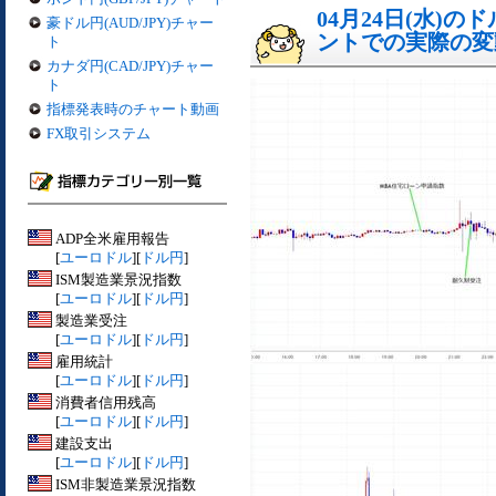
04月24日(水)
豪ドル円(AUD/JPY)チャー
ントでの実際の変動[
ト
カナダ円(CAD/JPY)チャー
ト
指標発表時のチャート動画
FX取引システム
ADP全米雇用報告
[
ユーロドル
][
ドル円
]
ISM製造業景況指数
[
ユーロドル
][
ドル円
]
製造業受注
[
ユーロドル
][
ドル円
]
雇用統計
[
ユーロドル
][
ドル円
]
消費者信用残高
[
ユーロドル
][
ドル円
]
建設支出
[
ユーロドル
][
ドル円
]
ISM非製造業景況指数