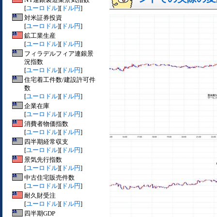
[
ユーロドル
][
ドル円
]
対米証券投資
[
ユーロドル
][
ドル円
]
鉱工業生産
[
ユーロドル
][
ドル円
]
フィラデルフィア連銀景
況指数
[
ユーロドル
][
ドル円
]
住宅着工件数/建設許可件
数
[
ユーロドル
][
ドル円
]
企業在庫
[
ユーロドル
][
ドル円
]
消費者物価指数
[
ユーロドル
][
ドル円
]
四半期経常収支
[
ユーロドル
][
ドル円
]
景気先行指数
[
ユーロドル
][
ドル円
]
中古住宅販売件数
[
ユーロドル
][
ドル円
]
耐久財受注
[
ユーロドル
][
ドル円
]
四半期GDP