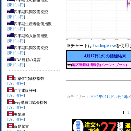
[
豪ドル円
]
四半期民間設備投資
[
豪ドル円
]
四半期生産者物価指数
[
豪ドル円
]
四半期輸入物価指数
[
豪ドル円
]
※チャートは
TradingView
を使用
四半期民間設備投資
[
豪ドル円
]
4月17日(水)の指標結果
RBA総裁の発言
[
豪ドル円
]
米)
地区連銀経済報告(ベージュブック)
新築住宅価格指数
[
カナダ円
]
住宅建設許可
[
カナダ円
]
カテゴリー：
2024年04月ドル円
/
地区
Ivey購買部協会指数
[
カナダ円
]
1
2
失業率
[
カナダ円
]
貿易収支