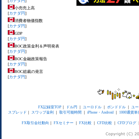
[
カナダ円
]
小売売上高
[
カナダ円
]
消費者物価指数
[
カナダ円
]
GDP
[
カナダ円
]
BOC政策金利＆声明発表
[
カナダ円
]
BOC金融政策報告
[
カナダ円
]
BOC総裁の発言
[
カナダ円
]
FX記録室TOP
｜
ドル円
｜
ユーロドル
｜
ポンドドル
｜
ユー
スプレッド
｜
スワップ金利
｜
取引可能時間
｜
iPhone・Android
｜
1000通貨単
FX取引会社動向
｜
FXセミナー
｜
FX比較
｜
CFD比較
｜
CFDブログ