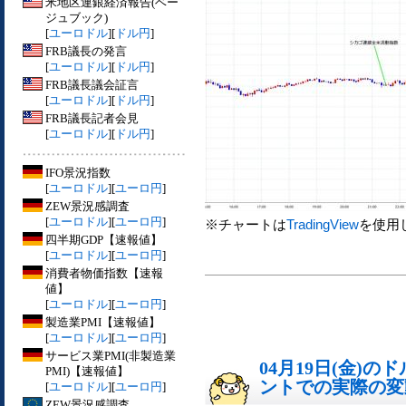
米地区連銀経済報告(ベー
ジュブック)
[
ユーロドル
][
ドル円
]
FRB議長の発言
[
ユーロドル
][
ドル円
]
FRB議長議会証言
[
ユーロドル
][
ドル円
]
FRB議長記者会見
[
ユーロドル
][
ドル円
]
IFO景況指数
[
ユーロドル
][
ユーロ円
]
ZEW景況感調査
[
ユーロドル
][
ユーロ円
]
※チャートは
TradingView
を使用
四半期GDP【速報値】
[
ユーロドル
][
ユーロ円
]
消費者物価指数【速報
値】
[
ユーロドル
][
ユーロ円
]
製造業PMI【速報値】
[
ユーロドル
][
ユーロ円
]
サービス業PMI(非製造業
04月19日(金)
PMI)【速報値】
ントでの実際の変動[
[
ユーロドル
][
ユーロ円
]
ZEW景況感調査