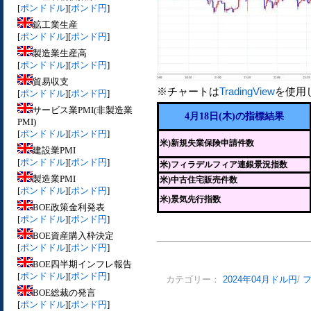
[
ポンドドル
][
ポンド円
]
鉱工業生産
[
ポンドドル
][
ポンド円
]
製造業生産高
[
ポンドドル
][
ポンド円
]
貿易収支
※チャートは
TradingView
を使用
[
ポンドドル
][
ポンド円
]
サービス業PMI(非製造業
4月18日(木)の指標結果
PMI)
[
ポンドドル
][
ポンド円
]
米)新規失業保険申請件数
建設業PMI
[
ポンドドル
][
ポンド円
]
米)フィラデルフィア連銀景況指数
製造業PMI
米)中古住宅販売件数
[
ポンドドル
][
ポンド円
]
米)景気先行指数
BOE政策金利発表
[
ポンドドル
][
ポンド円
]
BOE資産購入枠決定
[
ポンドドル
][
ポンド円
]
BOE四半期インフレ報告
[
ポンドドル
][
ポンド円
]
カテゴリー：
2024年04月ドル円
/
BOE総裁の発言
[
ポンドドル
][
ポンド円
]