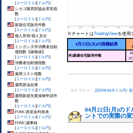
[
ユーロドル
][
ドル円
]
シカゴ購買部協会景気指
数
[
ユーロドル
][
ドル円
]
新築住宅販売件数
[
ユーロドル
][
ドル円
]
※チャートは
TradingView
を使用
個人所得/個人支出
[
ユーロドル
][
ドル円
]
4月23日(火)の指標結果
ミシガン大学消費者信頼
感指数【確報値】
6
米)新築住宅販売件数
[
ユーロドル
][
ドル円
]
(6
消費者信頼感指数
[
ユーロドル
][
ドル円
]
雇用コスト指数
[
ユーロドル
][
ドル円
]
週間原油在庫
[
ユーロドル
][
ドル円
]
カテゴリー：
2024年04月ドル円
/
新
週間新規失業保険申請件
数
[
ユーロドル
][
ドル円
]
04月22日(月)
FOMC政策金利発表
ントでの実際の変動[
[
ユーロドル
][
ドル円
]
FOMC議事録
[
ユーロドル
][
ドル円
]