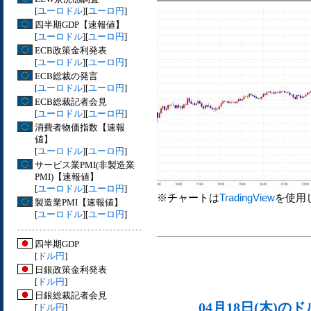
[
ユーロドル
][
ユーロ円
]
四半期GDP【速報値】
[
ユーロドル
][
ユーロ円
]
ECB政策金利発表
[
ユーロドル
][
ユーロ円
]
ECB総裁の発言
[
ユーロドル
][
ユーロ円
]
ECB総裁記者会見
[
ユーロドル
][
ユーロ円
]
消費者物価指数【速報
値】
[
ユーロドル
][
ユーロ円
]
サービス業PMI(非製造業
PMI)【速報値】
[
ユーロドル
][
ユーロ円
]
※チャートは
TradingView
を使用
製造業PMI【速報値】
[
ユーロドル
][
ユーロ円
]
四半期GDP
[
ドル円
]
日銀政策金利発表
[
ドル円
]
日銀総裁記者会見
04月18日(木)
[
ドル円
]