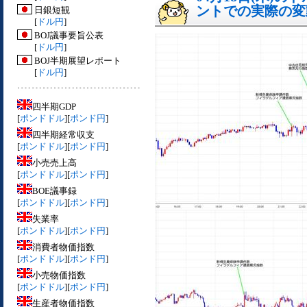
ントでの実際の変動[
日銀短観
[
ドル円
]
BOJ議事要旨公表
[
ドル円
]
BOJ半期展望レポート
[
ドル円
]
四半期GDP
[
ポンドドル
][
ポンド円
]
四半期経常収支
[
ポンドドル
][
ポンド円
]
小売売上高
[
ポンドドル
][
ポンド円
]
BOE議事録
[
ポンドドル
][
ポンド円
]
失業率
[
ポンドドル
][
ポンド円
]
消費者物価指数
[
ポンドドル
][
ポンド円
]
小売物価指数
[
ポンドドル
][
ポンド円
]
生産者物価指数