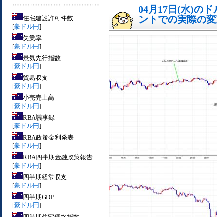
04月17日(水)
ントでの実際の変動[
住宅建設許可件数
[
豪ドル円
]
失業率
[
豪ドル円
]
景気先行指数
[
豪ドル円
]
貿易収支
[
豪ドル円
]
小売売上高
[
豪ドル円
]
RBA議事録
[
豪ドル円
]
RBA政策金利発表
[
豪ドル円
]
RBA四半期金融政策報告
[
豪ドル円
]
四半期経常収支
[
豪ドル円
]
四半期GDP
[
豪ドル円
]
四半期住宅価格指数