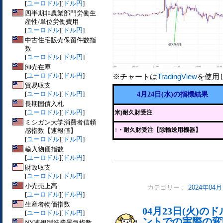
[
ユーロドル
][
ドル円
]
四半期非農業部門労働生
産性/単位労働費用
[
ユーロドル
][
ドル円
]
中古住宅販売保留件数指
数
[
ユーロドル
][
ドル円
]
卸売在庫
[
ユーロドル
][
ドル円
]
※チャートは
TradingView
を使用
貿易収支
[
ユーロドル
][
ドル円
]
4月24日(水)の指標結果
長期国債入札
[
ユーロドル
][
ドル円
]
米)耐久財受注
ミシガン大学消費者信頼
↑
・耐久財受注【除輸送用機器】
感指数【速報値】
[
ユーロドル
][
ドル円
]
輸入物価指数
[
ユーロドル
][
ドル円
]
財政収支
[
ユーロドル
][
ドル円
]
小売売上高
カテゴリー：
2024年04
[
ユーロドル
][
ドル円
]
生産者物価指数
04月23日(火)
[
ユーロドル
][
ドル円
]
ントでの実際の変動[
NY連銀製造業景気指数