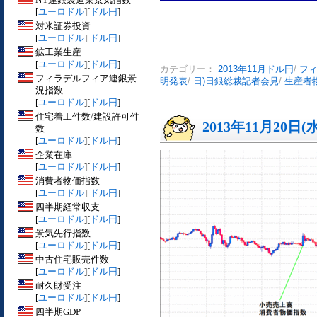
[
ユーロドル
][
ドル円
]
対米証券投資
[
ユーロドル
][
ドル円
]
鉱工業生産
[
ユーロドル
][
ドル円
]
カテゴリー：
2013年11月ドル円
/
フ
フィラデルフィア連銀景
明発表
/
日)日銀総裁記者会見
/
生産者物
況指数
[
ユーロドル
][
ドル円
]
住宅着工件数/建設許可件
2013年11月20日(
数
[
ユーロドル
][
ドル円
]
企業在庫
[
ユーロドル
][
ドル円
]
消費者物価指数
[
ユーロドル
][
ドル円
]
四半期経常収支
[
ユーロドル
][
ドル円
]
景気先行指数
[
ユーロドル
][
ドル円
]
中古住宅販売件数
[
ユーロドル
][
ドル円
]
耐久財受注
[
ユーロドル
][
ドル円
]
四半期GDP