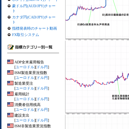
豪ドル円(AUD/JPY)チャー
ト
カナダ円(CAD/JPY)チャー
ト
指標発表時のチャート動画
FX取引システム
ADP全米雇用報告
[
ユーロドル
][
ドル円
]
ISM製造業景況指数
[
ユーロドル
][
ドル円
]
製造業受注
[
ユーロドル
][
ドル円
]
雇用統計
[
ユーロドル
][
ドル円
]
消費者信用残高
[
ユーロドル
][
ドル円
]
建設支出
[
ユーロドル
][
ドル円
]
ISM非製造業景況指数