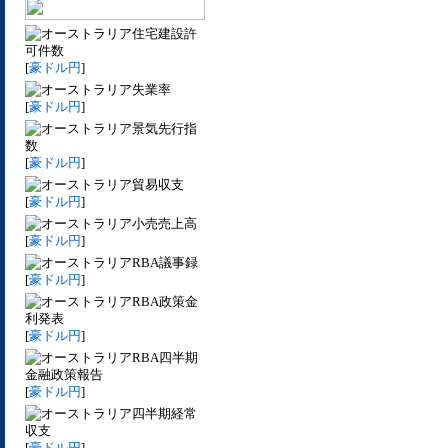
住宅建設許
可件数
[
豪ドル円
]
失業率
[
豪ドル円
]
景気先行指
数
[
豪ドル円
]
貿易収支
[
豪ドル円
]
小売売上高
[
豪ドル円
]
RBA議事録
[
豪ドル円
]
RBA政策金
利発表
[
豪ドル円
]
RBA四半期
金融政策報告
[
豪ドル円
]
四半期経常
収支
[
豪ドル円
]