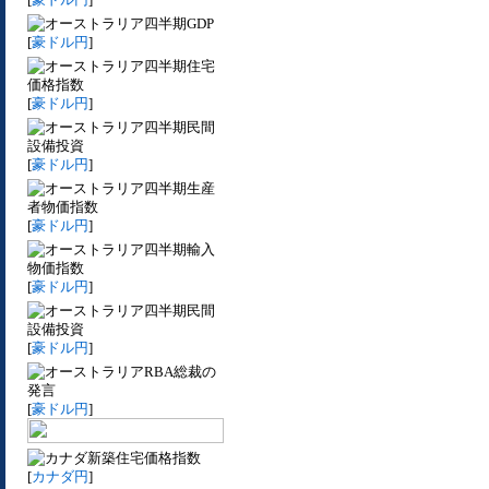
四半期GDP
[
豪ドル円
]
四半期住宅
価格指数
[
豪ドル円
]
四半期民間
設備投資
[
豪ドル円
]
四半期生産
者物価指数
[
豪ドル円
]
四半期輸入
物価指数
[
豪ドル円
]
四半期民間
設備投資
[
豪ドル円
]
RBA総裁の
発言
[
豪ドル円
]
新築住宅価格指数
[
カナダ円
]