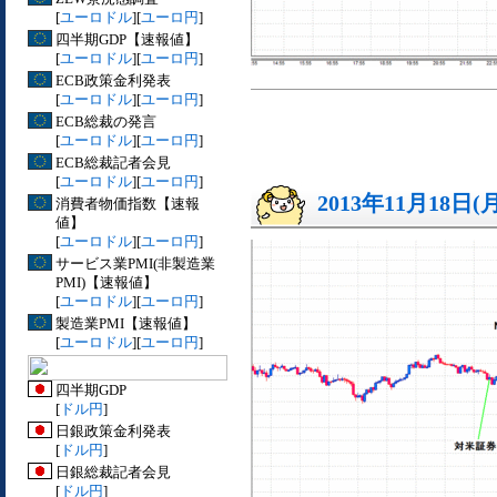
[
ユーロドル
][
ユーロ円
]
四半期GDP【速報値】
[
ユーロドル
][
ユーロ円
]
ECB政策金利発表
[
ユーロドル
][
ユーロ円
]
ECB総裁の発言
[
ユーロドル
][
ユーロ円
]
ECB総裁記者会見
[
ユーロドル
][
ユーロ円
]
2013年11月18日(
消費者物価指数【速報
値】
[
ユーロドル
][
ユーロ円
]
サービス業PMI(非製造業
PMI)【速報値】
[
ユーロドル
][
ユーロ円
]
製造業PMI【速報値】
[
ユーロドル
][
ユーロ円
]
四半期GDP
[
ドル円
]
日銀政策金利発表
[
ドル円
]
日銀総裁記者会見
[
ドル円
]