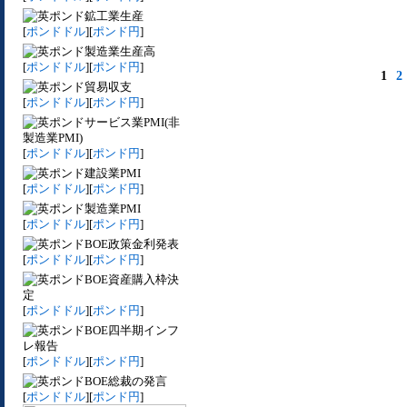
鉱工業生産
[
ポンドドル
][
ポンド円
]
製造業生産高
[
ポンドドル
][
ポンド円
]
1
2
貿易収支
[
ポンドドル
][
ポンド円
]
サービス業PMI(非
製造業PMI)
[
ポンドドル
][
ポンド円
]
建設業PMI
[
ポンドドル
][
ポンド円
]
製造業PMI
[
ポンドドル
][
ポンド円
]
BOE政策金利発表
[
ポンドドル
][
ポンド円
]
BOE資産購入枠決
定
[
ポンドドル
][
ポンド円
]
BOE四半期インフ
レ報告
[
ポンドドル
][
ポンド円
]
BOE総裁の発言
[
ポンドドル
][
ポンド円
]