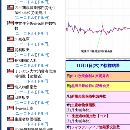
[
ユーロドル
][
ドル円
]
四半期非農業部門労働生
産性/単位労働費用
[
ユーロドル
][
ドル円
]
中古住宅販売保留件数指
数
[
ユーロドル
][
ドル円
]
卸売在庫
[
ユーロドル
][
ドル円
]
貿易収支
[
ユーロドル
][
ドル円
]
長期国債入札
[
ユーロドル
][
ドル円
]
11月21日(木)の指標結果
ミシガン大学消費者信頼
感指数【速報値】
日)
BOJ政策金利
＆
声明発表
[
ユーロドル
][
ドル円
]
日)
黒田日銀総裁の記者会見
輸入物価指数
[
ユーロドル
][
ドル円
]
米)
新規失業保険申請件数
財政収支
[
ユーロドル
][
ドル円
]
米)
生産者物価指数
小売売上高
[前月比/前年比]
[
ユーロドル
][
ドル円
]
↑・
生産者物価指数【コア】
生産者物価指数
[前月比/前年比]
[
ユーロドル
][
ドル円
]
米)
フィラデルフィア連銀景況指数
NY連銀製造業景気指数