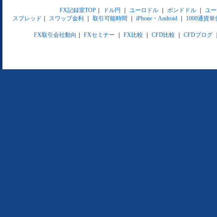
FX記録室TOP
｜
ドル円
｜
ユーロドル
｜
ポンドドル
｜
ユー
スプレッド
｜
スワップ金利
｜
取引可能時間
｜
iPhone・Android
｜
1000通貨単
FX取引会社動向
｜
FXセミナー
｜
FX比較
｜
CFD比較
｜
CFDブログ