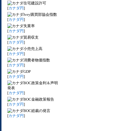
住宅建設許可
[
カナダ円
]
Ivey購買部協会指数
[
カナダ円
]
失業率
[
カナダ円
]
貿易収支
[
カナダ円
]
小売売上高
[
カナダ円
]
消費者物価指数
[
カナダ円
]
GDP
[
カナダ円
]
BOC政策金利＆声明
発表
[
カナダ円
]
BOC金融政策報告
[
カナダ円
]
BOC総裁の発言
[
カナダ円
]