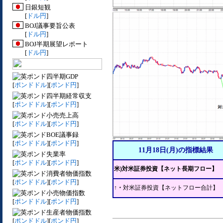
日銀短観
[
ドル円
]
BOJ議事要旨公表
[
ドル円
]
BOJ半期展望レポート
[
ドル円
]
四半期GDP
[
ポンドドル
][
ポンド円
]
四半期経常収支
[
ポンドドル
][
ポンド円
]
小売売上高
[
ポンドドル
][
ポンド円
]
BOE議事録
[
ポンドドル
][
ポンド円
]
11月18日(月)の指標結果
失業率
[
ポンドドル
][
ポンド円
]
米)対米証券投資【ネット長期フロー】
消費者物価指数
[
ポンドドル
][
ポンド円
]
↑・
対米証券投資【ネットフロー合計】
小売物価指数
[
ポンドドル
][
ポンド円
]
生産者物価指数
[
ポンドドル
][
ポンド円
]