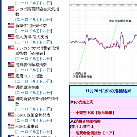
[
ユーロドル
][
ドル円
]
シカゴ購買部協会景気指
数
[
ユーロドル
][
ドル円
]
新築住宅販売件数
[
ユーロドル
][
ドル円
]
個人所得/個人支出
[
ユーロドル
][
ドル円
]
ミシガン大学消費者信頼
感指数【確報値】
[
ユーロドル
][
ドル円
]
消費者信頼感指数
[
ユーロドル
][
ドル円
]
雇用コスト指数
[
ユーロドル
][
ドル円
]
週間原油在庫
11月20日(水)の指標結果
[
ユーロドル
][
ドル円
]
週間新規失業保険申請件
米)
小売売上高
数
[
ユーロドル
][
ドル円
]
↑・
小売売上高【除自動車】
FOMC政策金利発表
[
ユーロドル
][
ドル円
]
米)
消費者物価指数
FOMC議事録
[前月比/前年比]
[
ユーロドル
][
ドル円
]
↑・
消費者物価指数【コア】